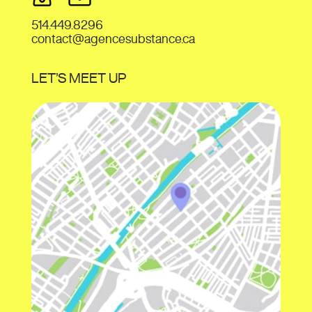
514.449.8296
contact@agencesubstance.ca
LET’S MEET UP