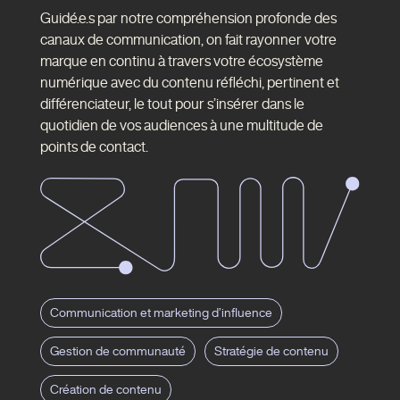
Guidé.e.s par notre compréhension profonde des
canaux de communication, on fait rayonner votre
marque en continu à travers votre écosystème
numérique avec du contenu réfléchi, pertinent et
différenciateur, le tout pour s’insérer dans le
quotidien de vos audiences à une multitude de
points de contact.
Campagnes 360
Données et analytiques
Communication et marketing d’influence
Branding
Stratégie de marque
DMP et attribution
Gestion de communauté
Stratégie de contenu
Production photo et vidéo
Campagnes de média de performance
Création de contenu
Création de campagnes intégrées
Planification et achat média