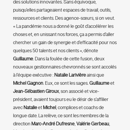
des solutions innovantes. Sans équivoque,
puisqu’elles partageaient espaces de travail, outils,
ressources et clients. Des agence-sœurs, si on veut.
« La pandémie nous a donné le goût d’accélérer les
choses et, en unissant nos forces, ça a permis d’aller
chercher un gain de synergie et d’efficacité pour nos
quelques 50 talents et nos clients », dénote
Guillaume
. Dans la foulée de cette fusion, deux
nouveaux gestionnaires chevronnés se sont accolés
à l’équipe exécutive :
Natalie Larivi
ère
ainsi que
Michel Gagnon
. Eux, ce sont les sages.
Guillaume
et
Jean-Sébastien Giroux
, son associé et vice-
président, avaient toujours eu le désir de s’affilier
avec
Natalie
et
Michel
, complices et coachs de
longue date. La relève, ce sont les membres de la
direction
Marc-André Dufresne
,
Valé
rie Gerbeau
,