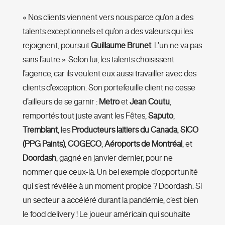
« Nos clients viennent vers nous parce qu’on a des
talents exceptionnels et qu’on a des valeurs qui les
rejoignent, poursuit
Guillaume Brunet
. L’un ne va pas
sans l’autre ». Selon lui, les talents choisissent
l’agence, car ils veulent eux aussi travailler avec des
clients d’exception. Son portefeuille client ne cesse
d’ailleurs de se garnir :
Metro
et
Jean Coutu
,
remportés tout juste avant les Fêtes,
Saputo
,
Tremblant
, les
Producteurs
laitiers
du
Canada
,
SICO
(PPG Paints)
,
COGECO
,
Aéroports de Montré
al
, et
Doordash
, gagné en janvier dernier, pour ne
nommer que ceux-là. Un bel exemple d’opportunité
qui s’est révélée à un moment propice ? Doordash. Si
un secteur a accéléré durant la pandémie, c’est bien
le food delivery ! Le joueur américain qui souhaite