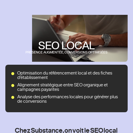
SEO LOCAL
PRÉSENCE AUGMENTÉE, CONVERSIONS OPTIMISÉES
Optimisation du référencement local et des fiches
d'établissement
Alignement stratégique entre SEO organique et
campagnes payantes
Analyse des performances locales pour générer plus
de conversions
C
C
h
h
e
e
z
z
S
S
u
u
b
b
s
s
t
t
a
a
n
n
c
c
e
e
,
,
o
o
n
n
v
v
o
o
i
i
t
t
l
l
e
e
S
S
E
E
O
O
l
l
o
o
c
c
a
a
l
l