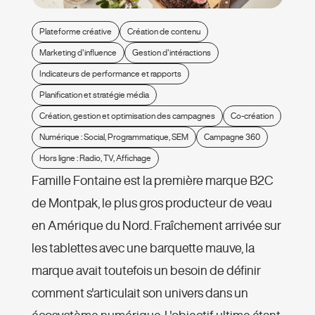
Plateforme créative
Création de contenu
Marketing d'influence
Gestion d'intéractions
Indicateurs de performance et rapports
Planification et stratégie média
Création, gestion et optimisation des campagnes
Co-création
Numérique : Social, Programmatique, SEM
Campagne 360
Hors ligne : Radio, TV, Affichage
Famille Fontaine est la première marque B2C
de Montpak, le plus gros producteur de veau
en Amérique du Nord. Fraîchement arrivée sur
les tablettes avec une barquette mauve, la
marque avait toutefois un besoin de définir
comment s'articulait son univers dans un
écosystème numérique. L'objectif ultime étant